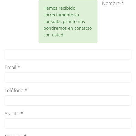
Nombre *
Hemos recibido
correctamente su
consulta, pronto nos
pondremos en contacto
con usted.
Email *
Teléfono *
Asunto *