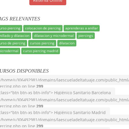
Reserva Online
AGS RELEVANTES
urso piercing
colocacion de piercing
aprenderas a anillar
nillado y dilatacion
dilatacion y microdermal
piercings
urso de piercing
cursos piercing
dilatacion
icrodermal
curso piercing madrid
URSOS DISPONIBLES
/home/u306492981/domains/laescueladeltatuaje.com/public_html
ercing.php on line
299
class="btn btn-xs btn-info"> Higiénico Sanitario Barcelona
/home/u306492981/domains/laescueladeltatuaje.com/public_html
ercing.php on line
299
class="btn btn-xs btn-info"> Higiénico Sanitario Madrid
/home/u306492981/domains/laescueladeltatuaje.com/public_html
ercing.php on line
299