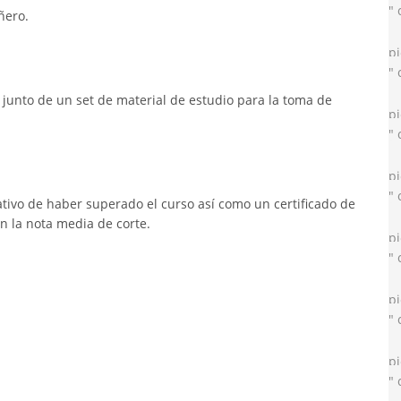
" 
ñero.
pi
" 
junto de un set de material de estudio para la toma de
pi
" 
pi
" 
tivo de haber superado el curso así como un certificado de
 la nota media de corte.
pi
" 
pi
" 
pi
" 