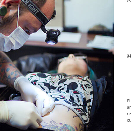
P
M
E
an
re
cu