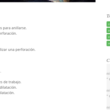
T
c
s para anillarse.
a
rforación.
c
m
lizar una perforación.
C
.
pi
" 
s de trabajo.
dilatación.
pi
latación.
" 
pi