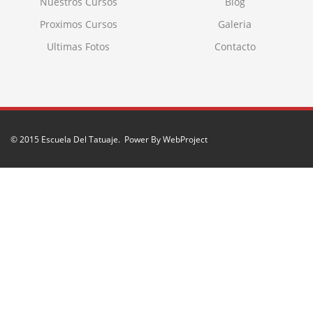
Nuestros Cursos
Blog
Proximos Cursos
Galeria
Ultimas Fotos
Contacto
© 2015
Escuela Del Tatuaje
.
Power By WebProject